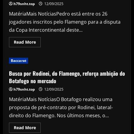
técnico
h79snht.top
12/09/2025
do
São
MatériaMais NotíciasPedro está entre os 26
Paulo,
contra
jogadores inscritos pelo Flamengo para a disputa
clubes
brasileiros?
da Copa Intercontinental deste...
Read
Read More
more
about
Relacionado
para
Baccarat
a
Copa
Intercontinental,
Busca por Rodinei, do Flamengo, reforça ambição do
Pedro
busca
Botafogo no mercado
aumentar
recorde
h79snht.top
12/09/2025
pelo
Flamengo
MatériaMais NotíciasO Botafogo realizou uma
proposta de pré-contrato por Rodinei, lateral-
direito do Flamengo. Nos últimos meses, o...
Read
Read More
more