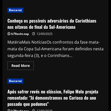
about
Busca
por
Baccarat
Rodinei,
do
Flamengo,
Conheça os possíveis adversários do Corinthians
reforça
ambição
nas oitavas de final da Sul-Americana
do
Botafogo
h79snht.top
12/09/2025
no
mercado
MatériaMais NotíciasOs confrontos da fase mata-
mata da Copa Sul-Americana foram definidos nesta
segunda-feira (3), e o Corinthians...
Read
Read More
more
about
Conheça
os
Baccarat
possíveis
adversários
do
Após sofrer revés no clássico, Felipe Melo projeta
Corinthians
nas
remontada: "Já demonstramos no Carioca do ano
oitavas
passado que podemos"
de
final
da
h79snht.top
12/09/2025