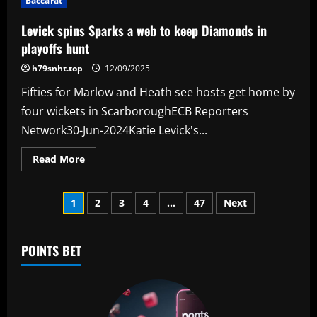
Baccarat
São
Paulo
vão
Levick spins Sparks a web to keep Diamonds in
à
loucura
playoffs hunt
com
desempenho
h79snht.top
12/09/2025
de
reforço:
Fifties for Marlow and Heath see hosts get home by
'Reencarnação
do
four wickets in ScarboroughECB Reporters
Pelé'
Network30-Jun-2024Katie Levick's...
Read
Read More
more
about
Levick
Posts
spins
1
2
3
4
…
47
Next
Sparks
a
pagination
web
to
keep
POINTS BET
Diamonds
in
playoffs
hunt