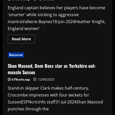
the
age
England captain believes her players have become
of
84
'smarter' while sticking to aggressive
mantraValkerie Baynes18-Jun-2024Heather Knight,
England women'
Read
Read More
more
about
Heather
Knight:
Baccarat
'Our
best
chance
Shan Masood, Dom Bess star as Yorkshire out-
to
inspire
muscle Sussex
is
to
h79snht.top
12/09/2025
win
big
Stand-in skipper Clark makes half-century,
competitions'
Crocombe impresses with four wickets for
SussexESPNcricinfo staff31-Jul-2024Shan Masood
punches through the