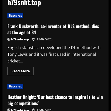
h79snht.top
Baccarat
Frank Duckworth, co-inventor of DLS method, dies
at the age of 84
h79snht.top
12/09/2025
English statistician developed the DL method with
Tony Lewis and it was first used in international
cricket...
Read
Read More
more
about
Frank
Duckworth,
Baccarat
co-
inventor
of
Heather Knight: 'Our best chance to inspire is to win
DLS
method,
big competitions'
dies
at
h79snht.top
12/09/2025