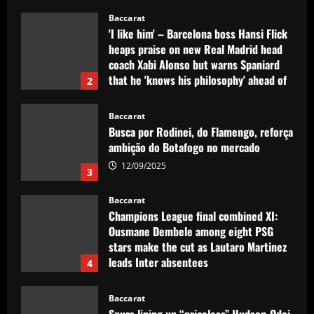
Baccarat
'I like him' – Barcelona boss Hansi Flick
heaps praise on new Real Madrid head
coach Xabi Alonso but warns Spaniard
that he 'knows his philosophy' ahead of
2
2025-26 battle
12/09/2025
Baccarat
Busca por Rodinei, do Flamengo, reforça
ambição do Botafogo no mercado
12/09/2025
3
Baccarat
Champions League final combined XI:
Ousmane Dembele among eight PSG
stars make the cut as Lautaro Martinez
leads Inter absentees
4
12/09/2025
Baccarat