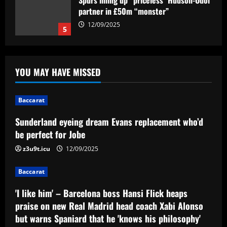
Spurs lining up “priceless” Hudson-Odoi
partner in £50m “monster”
12/09/2025
5
Baccarat
Sunderland eyeing dream Evans
YOU MAY HAVE MISSED
replacement who’d be perfect for Jobe
12/09/2025
1
Baccarat
Baccarat
Sunderland eyeing dream Evans replacement who’d
'I like him' – Barcelona boss Hansi Flick
be perfect for Jobe
heaps praise on new Real Madrid head
coach Xabi Alonso but warns Spaniard
z3u9t.icu
12/09/2025
that he 'knows his philosophy' ahead of
2
2025-26 battle
Baccarat
12/09/2025
Baccarat
'I like him' – Barcelona boss Hansi Flick heaps
Busca por Rodinei, do Flamengo, reforça
praise on new Real Madrid head coach Xabi Alonso
ambição do Botafogo no mercado
but warns Spaniard that he 'knows his philosophy'
12/09/2025
3