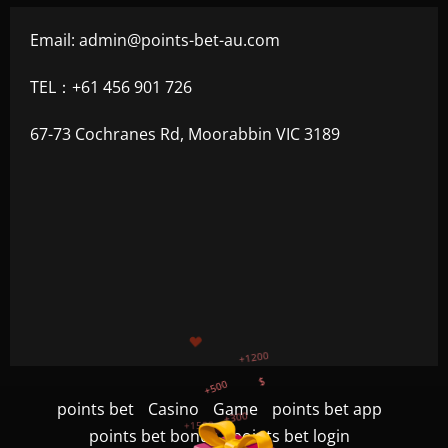
Email:
admin@points-bet-au.com
TEL：+61 456 901 726
67-73 Cochranes Rd, Moorabbin VIC 3189
+500
$
+300
+1500
+750
points bet
Casino
Game
points bet app
points bet bonus
points bet login
+1200