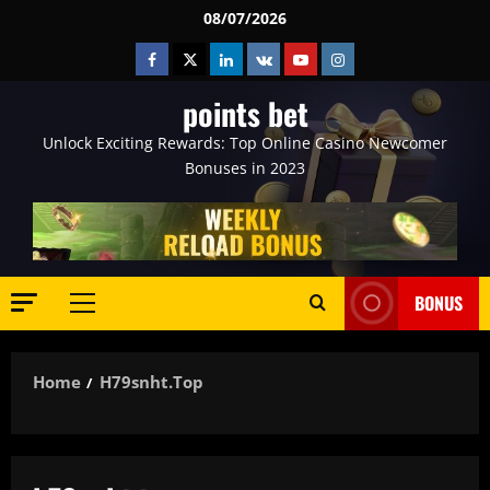
Skip
08/07/2026
to
Facebook
Twitter
Linkedin
VK
Youtube
Instagram
content
points bet
Unlock Exciting Rewards: Top Online Casino Newcomer
Bonuses in 2023
BONUS
Primary
Menu
Home
H79snht.top