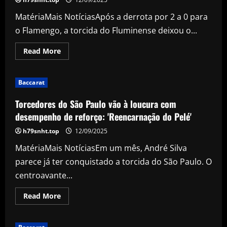
Sul-
Americana
MatériaMais NotíciasApós a derrota por 2 a 0 para
o Flamengo, a torcida do Fluminense deixou o...
Read
Read More
more
about
Após
sofrer
Baccarat
revés
no
clássico,
Torcedores do São Paulo vão à loucura com
Felipe
Melo
desempenho de reforço: 'Reencarnação do Pelé'
projeta
remontada:
h79snht.top
12/09/2025
"Já
demonstramos
MatériaMais NotíciasEm um mês, André Silva
no
Carioca
parece já ter conquistado a torcida do São Paulo. O
do
ano
centroavante...
passado
que
podemos"
Read
Read More
more
about
Torcedores
do