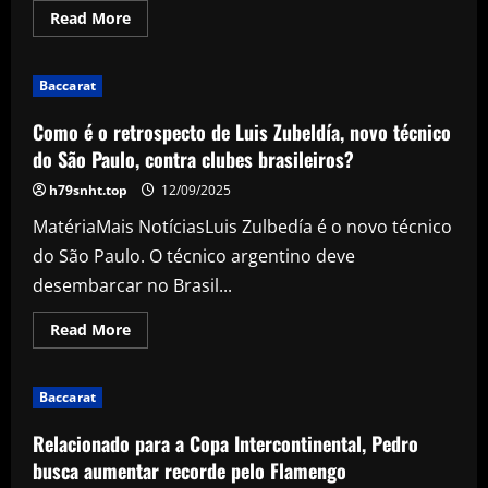
Read
Read More
more
about
Shan
Masood,
Baccarat
Dom
Bess
star
Como é o retrospecto de Luis Zubeldía, novo técnico
as
Yorkshire
do São Paulo, contra clubes brasileiros?
out-
muscle
h79snht.top
12/09/2025
Sussex
MatériaMais NotíciasLuis Zulbedía é o novo técnico
do São Paulo. O técnico argentino deve
desembarcar no Brasil...
Read
Read More
more
about
Como
é
Baccarat
o
retrospecto
de
Relacionado para a Copa Intercontinental, Pedro
Luis
Zubeldía,
busca aumentar recorde pelo Flamengo
novo