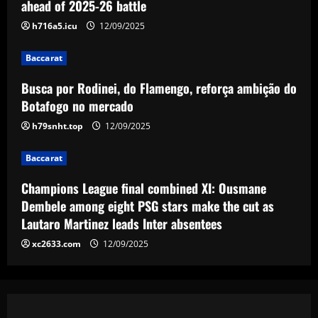
ahead of 2025-26 battle
h716a5.icu
12/09/2025
Baccarat
Champions League final combined XI:
Ousmane Dembele among eight PSG
Baccarat
stars make the cut as Lautaro Martinez
Busca por Rodinei, do Flamengo, reforça ambição do
leads Inter absentees
4
Botafogo no mercado
12/09/2025
h79snht.top
12/09/2025
Baccarat
Spurs lining up “priceless” Hudson-Odoi
partner in £50m “monster”
Baccarat
12/09/2025
5
Champions League final combined XI: Ousmane
Dembele among eight PSG stars make the cut as
Lautaro Martinez leads Inter absentees
xc2633.com
12/09/2025